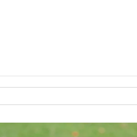
Erstes Turnier für unsere Jüngsten
Auswä
Prugg