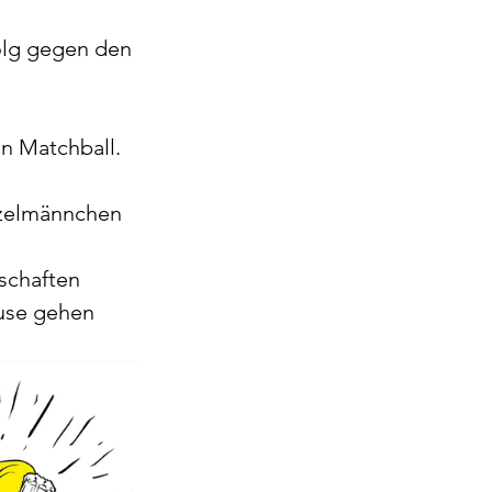
olg gegen den 
en Matchball.
nzelmännchen 
schaften 
ause gehen 