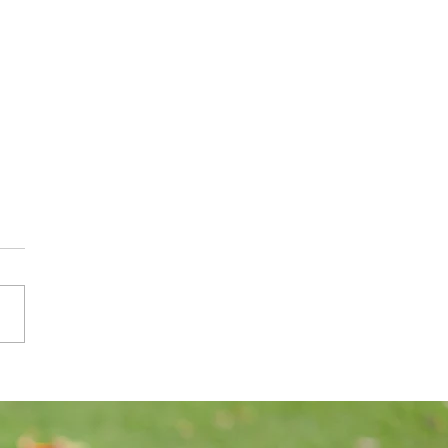
rtsniederlage der SG E-Werk
ern/Gröbming II