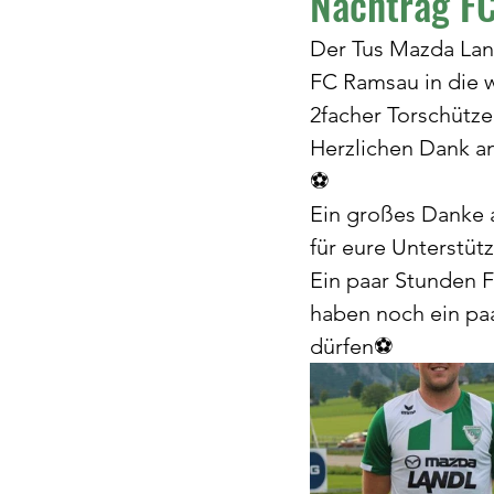
Nachtrag F
Der Tus Mazda Lan
FC Ramsau in die 
2facher Torschütze
Herzlichen Dank an
⚽️
Ein großes Danke 
für eure Unterstü
Ein paar Stunden F
haben noch ein paa
dürfen⚽️