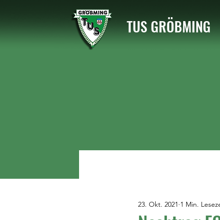
TUS GRÖBMING
23. Okt. 2021
1 Min. Leseze