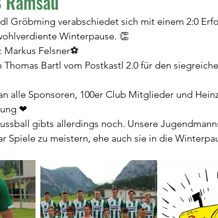
C Ramsau
dl Gröbming verabschiedet sich mit einem 2:0 Erf
wohlverdiente Winterpause. 👏
: Markus Felsner⚽️
 Thomas Bartl vom Postkastl 2.0 für den siegreich
an alle Sponsoren, 100er Club Mitglieder und Hei
tzung ❤
ussball gibts allerdings noch. Unsere Jugendmann
r Spiele zu meistern, ehe auch sie in die Winterp