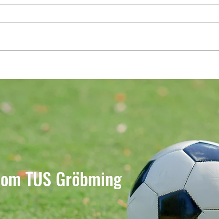
Erstes Turnier für unsere Jüngsten
Auswä
Prugg
 vom TUS Gröbming