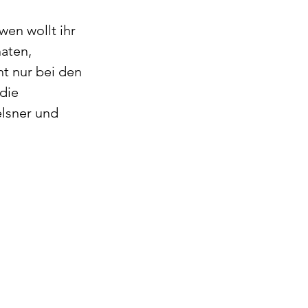
wen wollt ihr 
aten, 
t nur bei den 
die 
lsner und 