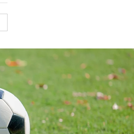
rtsniederlage der SG E-Werk
ern/Gröbming II