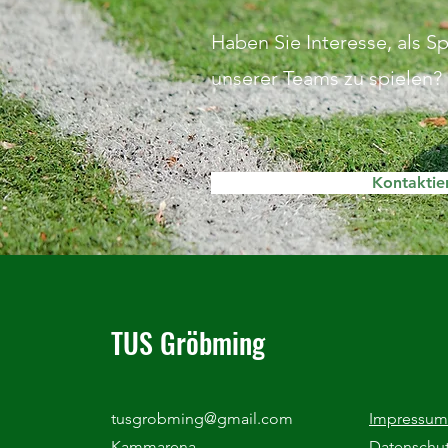
Haben Sie Interesse, als S
unserer Teams zu spielen?
Kontaktie
TUS Gröbming
tusgrobming@gmail.com
Impressum
Kammarena
Datenschu