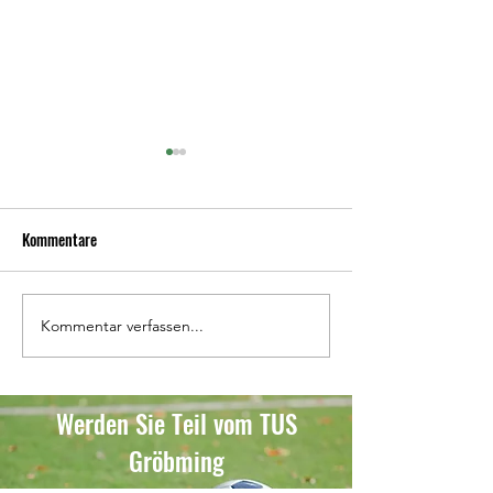
Kommentare
Kommentar verfassen...
Erstes Turnier für unsere
Auswärtsniederlage
Jüngsten
Werk Pruggern/Grö
Werden Sie Teil vom TUS
Gröbming