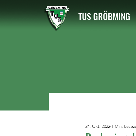
TUS GRÖBMING
24. Okt. 2022
1 Min. Leseze