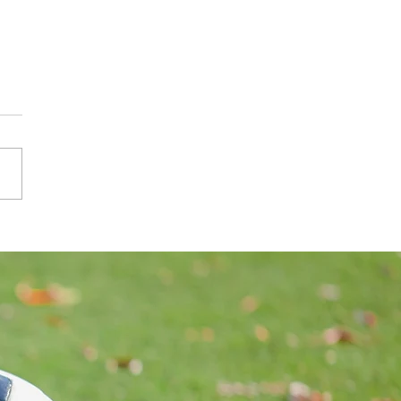
rtsniederlage der SG E-Werk
ern/Gröbming II