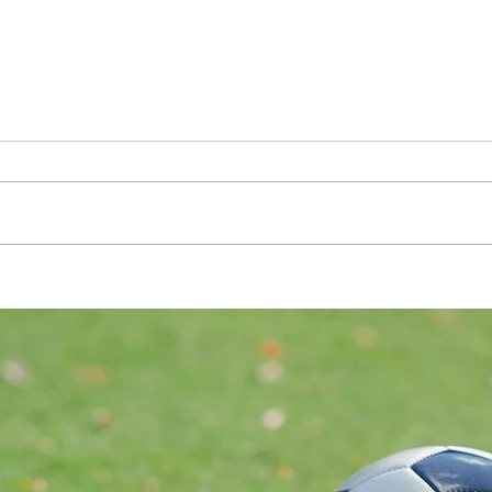
Erstes Turnier für unsere Jüngsten
Auswä
Prugg